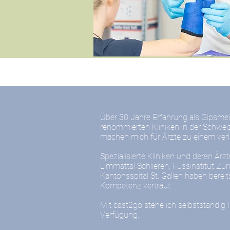
Über 30 Jahre Erfahrung als Gipsmei
renommierten Kliniken in der Schwei
machen mich für Ärzte zu einem verlä
Spezialisierte Kliniken und deren Ärzte
Limmattal Schlieren, Fussinstitut Züri
Kantonsspital St. Gallen haben berei
Kompetenz vertraut.
Mit cast2go stehe ich selbstständig 
Verfügung.