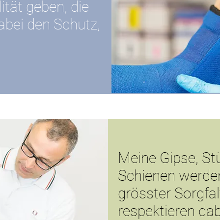
ität geben, die
dabei den Schutz,
Meine Gipse, St
Schienen werden
grösster Sorgfal
respektieren da