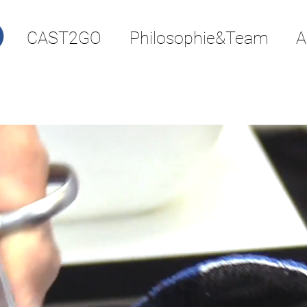
CAST2GO
Philosophie&Team
A