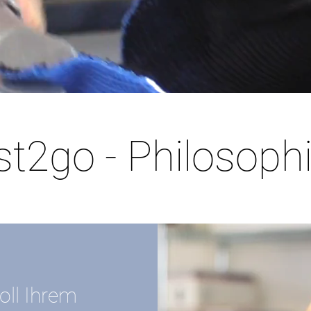
st2go - Philosoph
oll Ihrem