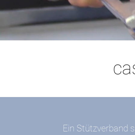
ca
Ein Stützverband s