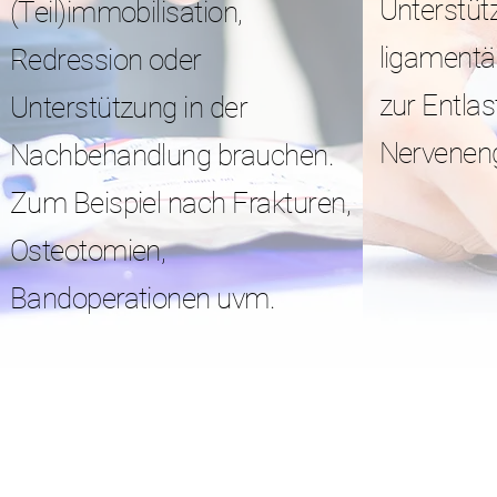
Unterstüt
(Teil)immobilisation,
ligamentär
Redression oder
zur Entlas
Unterstützung in der
Nervenen
Nachbehandlung brauchen.
Zum Beispiel nach Frakturen,
Osteotomien,
Bandoperationen uvm.